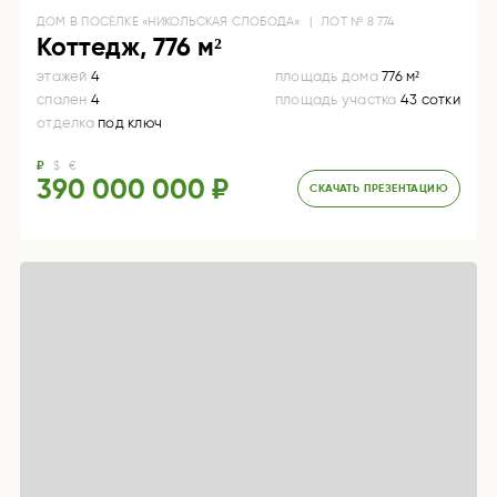
ДОМ
В ПОСЁЛКЕ «НИКОЛЬСКАЯ СЛОБОДА»
|
ЛОТ №
8 774
Коттедж, 776 м²
этажей
4
площадь дома
776 м²
спален
4
площадь участка
43 сотки
отделка
под ключ
₽
$
€
390 000 000 ₽
СКАЧАТЬ ПРЕЗЕНТАЦИЮ