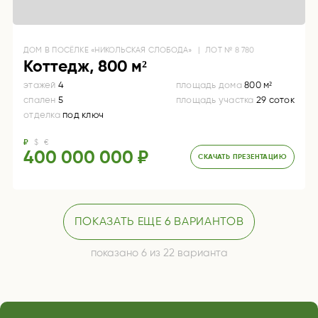
ДОМ
В ПОСЁЛКЕ «НИКОЛЬСКАЯ СЛОБОДА»
|
ЛОТ №
8 780
Коттедж, 800 м²
этажей
4
площадь дома
800 м²
спален
5
площадь участка
29 соток
отделка
под ключ
₽
$
€
400 000 000 ₽
СКАЧАТЬ ПРЕЗЕНТАЦИЮ
ПОКАЗАТЬ ЕЩЕ 6 ВАРИАНТОВ
показано 6 из 22 варианта