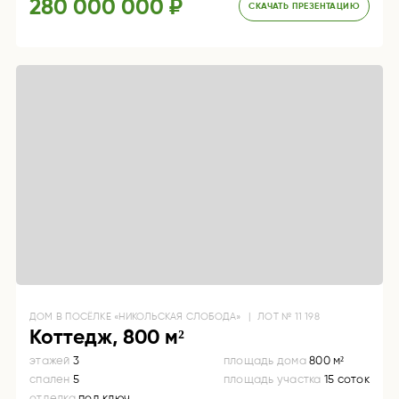
280 000 000 ₽
СКАЧАТЬ ПРЕЗЕНТАЦИЮ
ДОМ
В ПОСЁЛКЕ «НИКОЛЬСКАЯ СЛОБОДА»
|
ЛОТ №
11 198
Коттедж, 800 м²
этажей
3
площадь дома
800 м²
спален
5
площадь участка
15 соток
отделка
под ключ