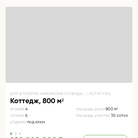
ДОМ
В ПОСЁЛКЕ «НИКОЛЬСКАЯ СЛОБОДА»
|
ЛОТ №
9 902
Коттедж, 800 м²
этажей
4
площадь дома
800 м²
спален
6
площадь участка
30 соток
отделка
под ключ
₽
$
€