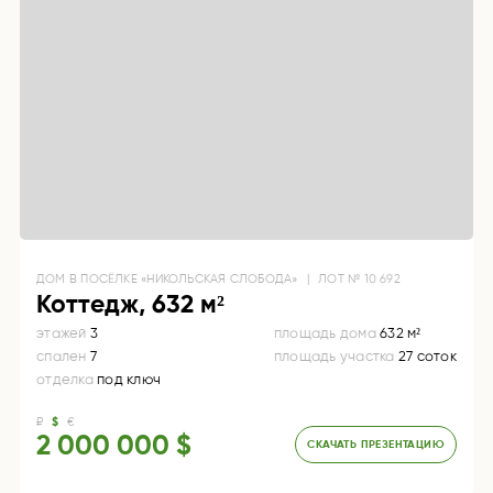
ДОМ
В ПОСЁЛКЕ «НИКОЛЬСКАЯ СЛОБОДА»
|
ЛОТ №
10 692
Коттедж, 632 м²
этажей
3
площадь дома
632 м²
спален
7
площадь участка
27 соток
отделка
под ключ
₽
$
€
2 000 000 $
СКАЧАТЬ ПРЕЗЕНТАЦИЮ