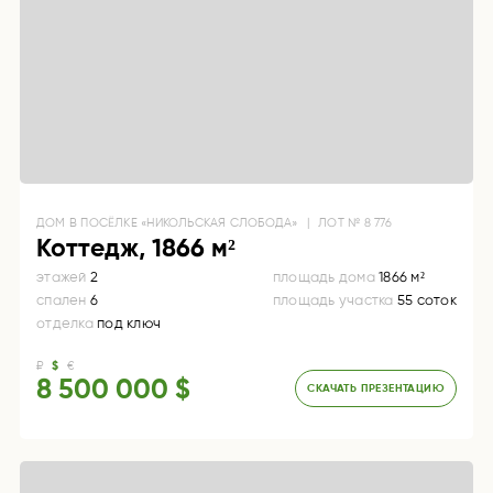
ДОМ
В ПОСЁЛКЕ «НИКОЛЬСКАЯ СЛОБОДА»
|
ЛОТ №
8 776
Коттедж, 1866 м²
этажей
2
площадь дома
1866 м²
спален
6
площадь участка
55 соток
отделка
под ключ
₽
$
€
8 500 000 $
СКАЧАТЬ ПРЕЗЕНТАЦИЮ